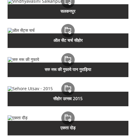
सलकनपुर
ऑल सेंट चर्च सीहोर
सरु मरू की गुफाये पान गुराड़िया
सीहोर उत्सव 2015
एकता दोड़