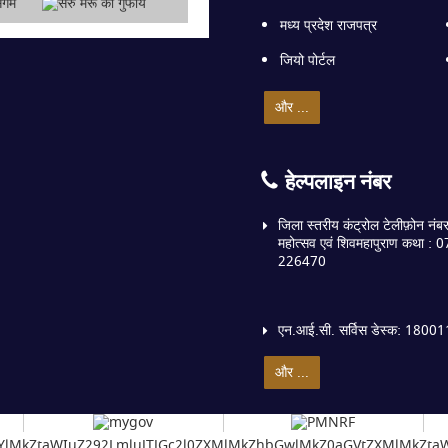
मध्य प्रदेश राजपत्र
जियो पोर्टल
और ...
हेल्पलाइन नंबर
जिला स्तरीय कंट्रोल टेलीफ़ोन नंबर :
महोत्सव एवं शिवमहापुराण कथा : 
226470
एन.आई.सी. सर्विस डेस्क: 180
और ...
lMkYlMkZtaWIuZ292LmluJTJGc2l0ZXMlMkZhbGwlMkZ0aGVtZXMlMkZ