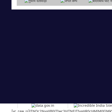
[vc_raw_js]JTNDc2NyaXB0JTIwc3JjJTNEJTIyaHR0cHMlM0E