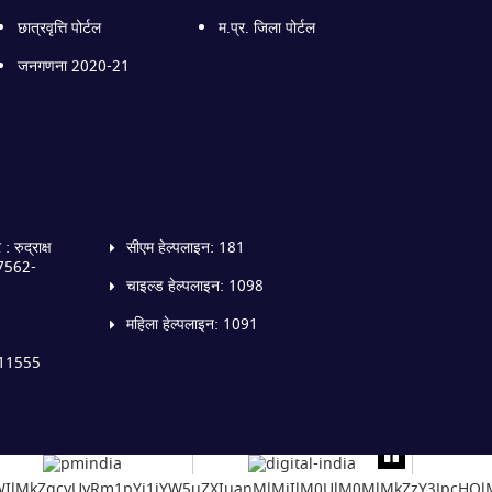
छात्रवृत्ति पोर्टल
म.प्र. जिला पोर्टल
जनगणना 2020-21
 रुद्राक्ष
सीएम हेल्पलाइन: 181
07562-
चाइल्ड हेल्पलाइन: 1098
महिला हेल्पलाइन: 1091
0111555
taWIlMkZqcyUyRm1pYi1iYW5uZXIuanMlMjIlM0UlM0MlMkZzY3JpcHQ