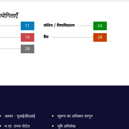
योगिताएँ
कॉलेज / विश्वविद्यालय
11
24
बैंक
10
28
28
आधार - यूआईडीएआई
सूचना का अधिकार कानून
म.प्र. राज्य पोर्टल
भूमि अभिलेख