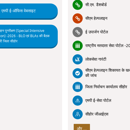
सी.एम. डैशबोर्ड
एमपी ई-ऑफिस वेबसाइट
सीएम हेल्पलाइन
गहन पुनरीक्षण (Special Intensive
ई उपार्जन पोर्टल
ion) -2026 - BLO एवं BLAs की बैठक
ी जिला सीहोर
राष्ट्रीय मतदाता सेवा पोर्टल -
लोकसेवा गारंटी
सीएम हेल्पलाइन शिकायत के ख
की जांच
जिला निर्वाचन कार्यालय सीहोर
एमपी ई-सेवा पोर्टल
सीहोर जीआईएस
और ...