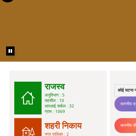
राजस्व
कोई घटना नह
अनुविभाग : 5
तहसील : 10
माननीय प्र
आरआई सर्कल : 32
ग्राम : 1069
शहरी निकाय
माननीय सी
नगर पालिका : 2